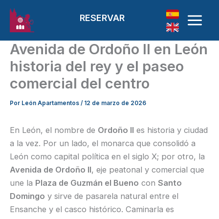
Ir al contenido
RESERVAR
Avenida de Ordoño II en León
historia del rey y el paseo
comercial del centro
Por
León Apartamentos
/
12 de marzo de 2026
En León, el nombre de
Ordoño II
es historia y ciudad
a la vez. Por un lado, el monarca que consolidó a
León como capital política en el siglo X; por otro, la
Avenida de Ordoño II
, eje peatonal y comercial que
une la
Plaza de Guzmán el Bueno
con
Santo
Domingo
y sirve de pasarela natural entre el
Ensanche y el casco histórico. Caminarla es