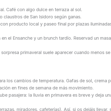
l. Café con algo dulce en terraza al sol.
o claustros de San Isidoro según ganas.
con producto local y paseo final por plazas iluminada
en el Ensanche y un brunch tardío. Reservad un masaje 
r sorpresa primaveral suele aparecer cuando menos se 
para los cambios de temperatura. Gafas de sol, crema
lación en fines de semana de más movimiento.
e pasajera: la lluvia en primavera es breve y deja una
azas, miradores, cafeterías). Así, si os dejáis llevar, 