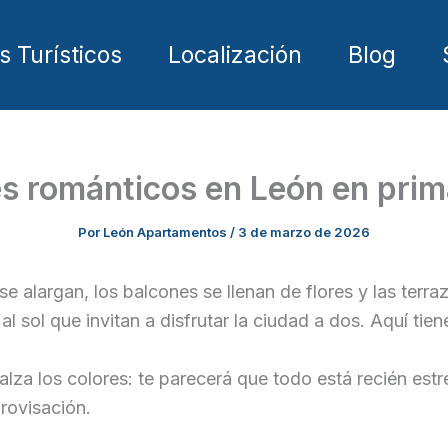
 Turísticos
Localización
Blog
s románticos en León en pri
Por
León Apartamentos
/
3 de marzo de 2026
se alargan, los balcones se llenan de flores y las terr
l sol que invitan a disfrutar la ciudad a dos. Aquí ti
ealza los colores: te parecerá que todo está recién est
rovisación.