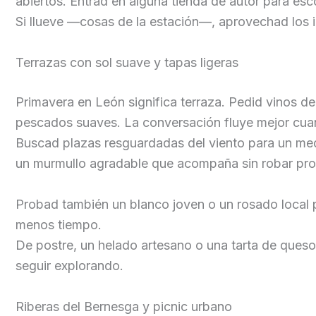
abiertos. Entrad en alguna tienda de autor para esc
Si llueve —cosas de la estación—, aprovechad los in
Terrazas con sol suave y tapas ligeras
Primavera en León significa terraza. Pedid vinos de
pescados suaves. La conversación fluye mejor cuand
Buscad plazas resguardadas del viento para un medio
un murmullo agradable que acompaña sin robar pr
Probad también un blanco joven o un rosado local
menos tiempo.
De postre, un helado artesano o una tarta de queso 
seguir explorando.
Riberas del Bernesga y picnic urbano