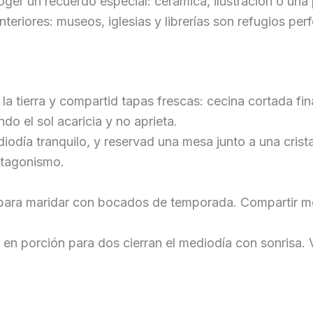
oger un recuerdo especial: cerámica, ilustración o una 
teriores: museos, iglesias y librerías son refugios per
 la tierra y compartid tapas frescas: cecina cortada fi
o el sol acaricia y no aprieta.
día tranquilo, y reservad una mesa junto a una cristal
otagonismo.
 para maridar con bocados de temporada. Compartir me
en porción para dos cierran el mediodía con sonrisa. 