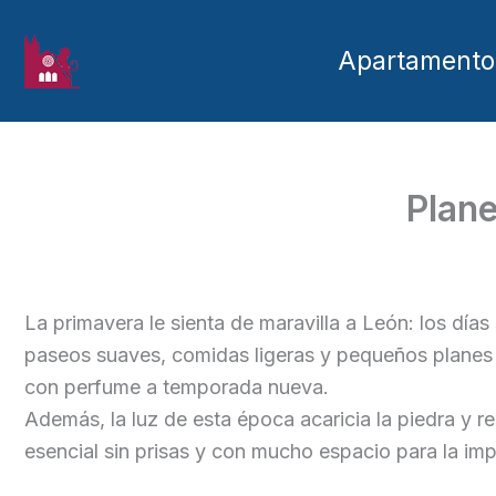
Ir al contenido
Apartamentos
Plane
La primavera le sienta de maravilla a León: los días 
paseos suaves, comidas ligeras y pequeños planes a
con perfume a temporada nueva.
Además, la luz de esta época acaricia la piedra y r
esencial sin prisas y con mucho espacio para la imp