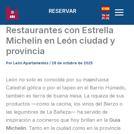
Ir al contenido
RESERVAR
Restaurantes con Estrella
Michelin en León ciudad y
provincia
Por
León Apartamentos
/
28 de octubre de 2025
León no solo es conocida por su majestuosa
Catedral gótica o por el tapeo en el Barrio Húmedo,
también es tierra de buena mesa. La riqueza de sus
productos —como la cecina, los vinos del Bierzo o
las legumbres de La Bañeza— ha servido de
inspiración a cocineros que hoy brillan en la
Guía
Michelin
. Tanto en la ciudad como en la provincia